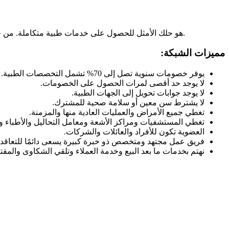
تطبيق Exclusive Medical هو حلك الأمثل للحصول على خدمات طبية متكاملة. من حجز المواعيد مع أفضل الأطباء إلى استشارة طبية فورية عبر الإنترنت، بالإضافة إلى توصيل الأدوية إلى باب منزلك.
مميزات الشبكة:
يوفر خصومات سنوية تصل إلى 70% تشمل التخصصات الطبية.
لا يوجد حد أقصى لمرات الحصول على الخصومات.
لا يوجد جوابات تحويل إلى الجهات الطبية.
لا يشترط سن معين أو سلامة صحية للمشترك.
تغطي جميع الأمراض والعمليات العادية منها والمزمنة.
تغطي المستشفيات ومراكز الأشعة ومعامل التحاليل والأطباء و
العضوية تكون للأفراد والعائلات والشركات.
فريق عمل مجتهد ومتخصص ذو خبرة كبيرة يسعى دائمًا للتعاقد
نهتم بخدمات ما بعد البيع وخدمة العملاء وتلقي الشكاوى والمق